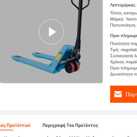
Λεπτομέρειες
Τόπος καταγω
Μάρκα: Yanm
Πιστοποίηση
Όροι πληρωμή
Ποσότητα παρ
Τιμή: negotia
Συσκευασία λ
Χρόνος παράδ
Όροι πληρωμή
Δυνατότητα π
Πάρτ
ιες Προϊόντων
Περιγραφή Του Προϊόντος