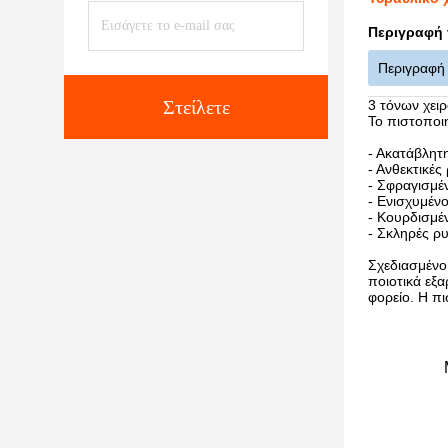
Περιγραφή 
Περιγραφή
Στείλετε
3 τόνων χει
Το πιστοποι
- Ακατάβλητ
- Ανθεκτικές
- Σφραγισμέν
- Ενισχυμένο
- Κουρδισμέν
- Σκληρές ρ
Σχεδιασμένο 
ποιοτικά εξ
φορείο. Η π