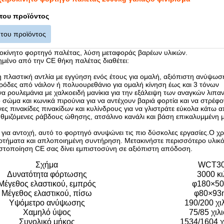
του προϊόντος
 του προϊόντος
ροκίνητο φορτηγό παλέτας, λύση μεταφοράς βαρέων υλικών.
ημένο από την CE θήκη παλέτας διαθέτει:
η πλαστική αντλία με εγγύηση ενός έτους για ομαλή, αξιόπιστη ανύψωσ
 ρόδες από νάιλον ή πολυουρεθάνιο για ομαλή κίνηση έως και 3 τόνων
α ρουλεμάνια με χαλκοειδή μανίκια για την εξάλειψη των αναγκών λιπαν
 σώμα και κωνικά πιρούνια για να αντέχουν βαριά φορτία και να στρέφο
ες πινακίδες πινακίδων και κυλίνδρους για να γλιστράτε εύκολα κάτω α
υθμιζόμενες ράβδους ώθησης, ατσάλινο κανάλι και βάση επικαλυμμένη μ
για αντοχή, αυτό το φορτηγό ανυψώνει τις πιο δύσκολες εργασίες.Ο χρ
αρτήματα και απλοποιημένη συντήρηση. Μετακινήστε περισσότερο υλικό 
ιστοποίηση CE σας δίνει εμπιστοσύνη σε αξιόπιστη απόδοση.
Σχήμα
WCT3
Δυνατότητα φόρτωσης
3000 κι
Μέγεθος ελαστικού, εμπρός
φ180×5
Μέγεθος ελαστικού, πίσω
φ80×9
Υψόμετρο ανύψωσης
190/200 χι
Χαμηλό ύψος
75/85 χιλ
Συνολικό μήκος
1534/1604 χ