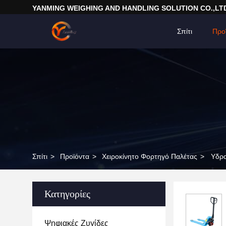
YANMING WEIGHING AND HANDLING SOLUTION CO.,LT
Σπίτι
Προ
Σπίτι
>
Προϊόντα
>
Χειροκίνητο Φορτηγό Παλέτας
>
Υδρα
Κατηγορίες
Ψηφιακές Ζυγίδες