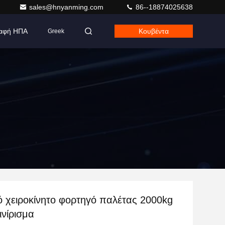
sales@hnyanming.com
86--18874025638
αφή ΗΠΑ
Κουβέντα
Greek
ό χειροκίνητο φορτηγό παλέτας 2000kg
ινίρισμα