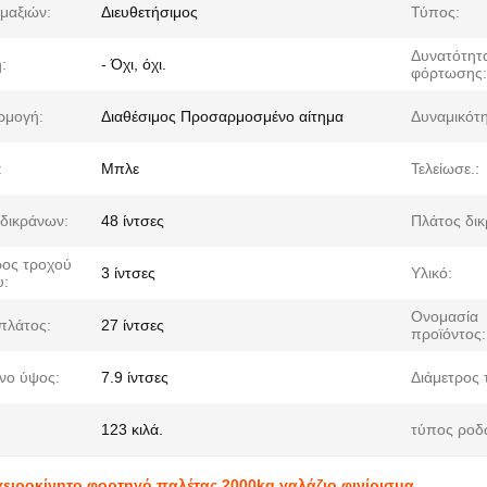
μαξιών:
Διευθετήσιμος
Τύπος:
Δυνατότητ
:
- Όχι, όχι.
φόρτωσης:
ρμογή:
Διαθέσιμος Προσαρμοσμένο αίτημα
Δυναμικότη
:
Μπλε
Τελείωσε.:
δικράνων:
48 ίντσες
Πλάτος δι
ρος τροχού
3 ίντσες
Υλικό:
υ:
Ονομασία
 πλάτος:
27 ίντσες
προϊόντος:
νο ύψος:
7.9 ίντσες
Διάμετρος 
123 κιλά.
τύπος ροδ
χειροκίνητο φορτηγό παλέτας 2000kg γαλάζιο φινίρισμα