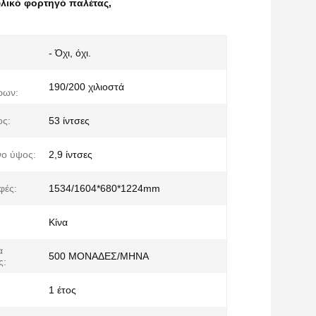
υλικό φορτηγό παλέτας
,
- Όχι, όχι.
190/200 χιλιοστά
ρων:
ος:
53 ίντσες
ο ύψος:
2,9 ίντσες
φές:
1534/1604*680*1224mm
Κίνα
α
500 ΜΟΝΑΔΕΣ/ΜΗΝΑ
ς:
1 έτος