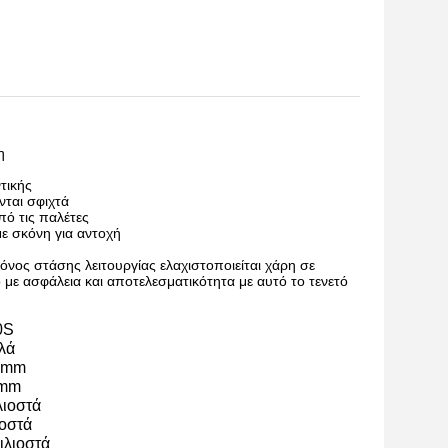
η
τικής
νται σφιχτά
πό τις παλέτες
ε σκόνη για αντοχή
όνος στάσης λειτουργίας ελαχιστοποιείται χάρη σε
με ασφάλεια και αποτελεσματικότητα με αυτό το τενετό
0S
λά
0mm
3mm
λιοστά
ιοστά
ιλιοστά