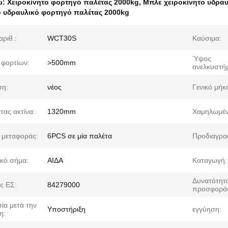
ω:
Χειροκίνητο φορτηγό παλέτας 2000kg
,
Μπλε χειροκίνητο υδρα
ο υδραυλικό φορτηγό παλέτας 2000kg
αριθ.:
WCT30S
Καύσιμα:
Ύψος
 φορτίων:
>500mm
ανελκυστή
ση:
νέος
Γενικό μήκ
τας ακτίνα:
1320mm
Χαμηλωμέν
 μεταφοράς:
6PCS σε μία παλέτα
Προδιαγρα
κό σήμα:
ΑΙΔΑ
Καταγωγή:
Δυνατότητ
ς ΕΣ:
84279000
προσφορά
ία μετά την
Υποστήριξη
εγγύηση:
η: