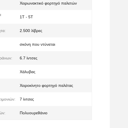
Χειρωνακτικό φορτηγό παλετών
α
1Τ - 5Τ
τα:
2.500 λίβρες
σκόνη που ντύνεται
κράνων:
6.7 ίντσες
Χάλυβας
Χειροκίνητο φορτηγό παλέτας
τιμονιών:
7 ίντσες
ών:
Πολυουρεθάνιο