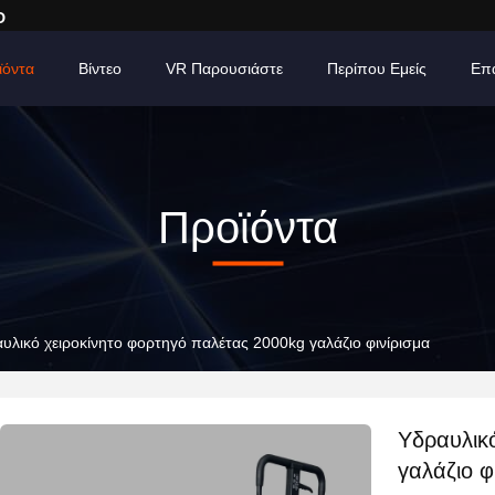
D
ϊόντα
Βίντεο
VR Παρουσιάστε
Περίπου Εμείς
Επ
Προϊόντα
υλικό χειροκίνητο φορτηγό παλέτας 2000kg γαλάζιο φινίρισμα
Υδραυλικ
γαλάζιο φ