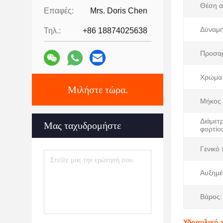
Θέση α
Επαφές:
Mrs. Doris Chen
Δύναμη
Τηλ.:
+86 18874025638
Προσα
Χρώμα
Μιλήστε τώρα.
Μήκος 
Διάμετ
Μας ταχυδρομήστε
φορτίο
Γενικό
Αυξημέ
Βάρος:
Υδραυλικό 