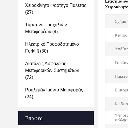
Επισημαίν
Χειροκίνητο Φορτηγό Παλέτας
Χειροκίνητ
(27)
Σχήμα 
Τύμπανο Τροχαλιών
Μεταφορέων
(9)
Κέντρο
Ηλεκτρικό Τροφοδοτημένο
Υπόθε
Forklift
(30)
Γυρίζον
Διατάξεις Ασφαλείας
Μεταφορικών Συστημάτων
Πακέτο
(72)
Ρουλεμάν Ιμάντα Μεταφοράς
Εμπορι
(24)
Κωδικό
Υπηρεσ
Επαφές
πώλησ