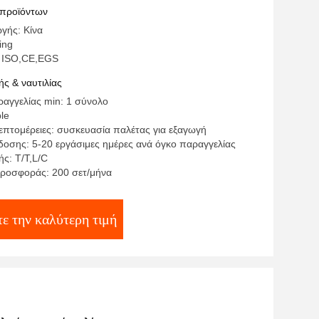
 προϊόντων
γής: Κίνα
ing
: ISO,CE,EGS
ς & ναυτιλίας
αγγελίας min: 1 σύνολο
ble
επτομέρειες: συσκευασία παλέτας για εξαγωγή
οσης: 5-20 εργάσιμες ημέρες ανά όγκο παραγγελίας
ς: T/T,L/C
ροσφοράς: 200 σετ/μήνα
ε την καλύτερη τιμή