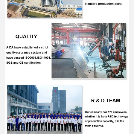
Πιεστής μπλε δοντιών (προαιρετικός)