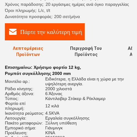
Χρόνος παράδοσης: 20 εργάσιμες ημέρες ανά όγκο παραγγελίας
Όροι πληρωμής: L/c, t/t
Δυνατότητα προσφοράς: 200 σετ/μήνα
Πάρτε την καλύτερη τιμή
Λεπτομέρειες
Περιγραφή Του
Αξι
Προϊόντων
Προϊόντος
Αξι
Επισημαίνω:
Χρήσιμο φορτίο 12 kg
,
Ρομπότ συγκόλλησης 2000 mm
Ειδικότερα, η Ελλάδα είναι η χώρα με την
Μοντέλο αρ.:
υψηλότερη ανεργία.
Ράδιο κίνησης:
2000 χιλιοστά
Αριθμός άξονα:
6 Άξονας
Τύπος:
Κάντιλειβερ Στάκερ & Ρέκλαιμερ
Φορτίο επί
12 κιλά
πληρωμή:
Ικανότητα ρεύματος:
4.5KVA
Λειτουργία:
Εργαλεία συγκόλλησης
Πακέτο μεταφορών:
Ξύλινη υπόθεση
Εμπορικό σήμα:
Γιάνμινγκ
Προέλευση:
ΚΙΝΑ