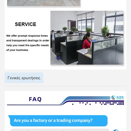
Η AIDA είναι μια επιχείρηση υψηλής τεχνολογίας που
ενσωματώνει την Ε&Α, την παραγωγή και τις υπηρεσίες, ως
προμηθευτής λύσεων επαγγελματικού υλικού
εξοπλισμό χειρισμού και ευέλικτο σύστημα ενδολογικής
διαχείρισης για όλα τα σενάρια.
Προσφορά προϊόντων που περιλαμβάνουν σειρές
ηλεκτρικό