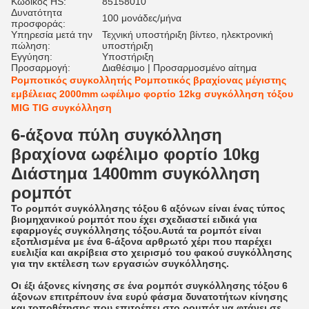
Κωδικός HS:
85158010
Δυνατότητα
100 μονάδες/μήνα
προσφοράς:
Υπηρεσία μετά την
Τεχνική υποστήριξη βίντεο, ηλεκτρονική
πώληση:
υποστήριξη
Εγγύηση:
Υποστήριξη
Προσαρμογή:
Διαθέσιμο | Προσαρμοσμένο αίτημα
Ρομποτικός συγκολλητής Ρομποτικός βραχίονας μέγιστης
εμβέλειας 2000mm ωφέλιμο φορτίο 12kg συγκόλληση τόξου
MIG TIG συγκόλληση
6-άξονα πύλη συγκόλληση
βραχίονα ωφέλιμο φορτίο 10kg
Διάστημα 1400mm συγκόλληση
ρομπότ
Το ρομπότ συγκόλλησης τόξου 6 αξόνων είναι ένας τύπος
βιομηχανικού ρομπότ που έχει σχεδιαστεί ειδικά για
εφαρμογές συγκόλλησης τόξου.Αυτά τα ρομπότ είναι
εξοπλισμένα με ένα 6-άξονα αρθρωτό χέρι που παρέχει
ευελιξία και ακρίβεια στο χειρισμό του φακού συγκόλλησης
για την εκτέλεση των εργασιών συγκόλλησης.
Οι έξι άξονες κίνησης σε ένα ρομπότ συγκόλλησης τόξου 6
άξονων επιτρέπουν ένα ευρύ φάσμα δυνατοτήτων κίνησης
και τοποθέτησης,που επιτρέπει στο ρομπότ να φτάνει σε