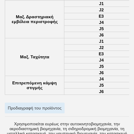
J1
J2
Ε3
Μαξ. Δραστηριακή
εμβέλεια περιστροφής
J4
J5
J6
J1
J2
Ε3
Μαξ. Ταχύτητα
J4
J5
J6
J4
Επιτρεπόμενη κάμψη
J5
στιγμής
J6
Προδιαγραφή του προϊόντος
Χρησιμοποιείται ευρέως στην αυτοκινητοβιομηχανία, την
αεροδιαστημική βιομηχανία, τη σιδηροδρομική βιομηχανία, τη
μεταλλική κατασκευή, την ναυπηγική βιομηχανία, την κατασκευή