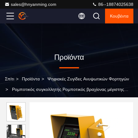
sales@hnyanming.com
86--18874025638
Κουβέντα
Προϊόντα
Σπίτι
>
Προϊόντα
>
Ψηφιακές Ζυγίδες Ανυψωτικών Φορτηγών
>
Ρομποτικός συγκολλητής Ρομποτικός βραχίονας μέγιστης
εμβέλειας 2000mm ωφέλιμο φορτίο 12kg συγκόλληση τόξου MIG
TIG συγκόλληση