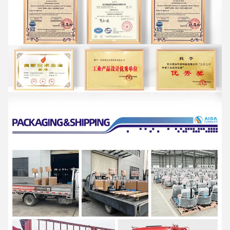
Η AIDA είναι μια επιχείρηση υψηλής τεχνολογίας που
ενσωματώνει την Ε&Α, την παραγωγή και τις υπηρεσίες, ως
προμηθευτής λύσεων επαγγελματικού υλικού
εξοπλισμό χειρισμού και ευέλικτο σύστημα ενδολογικής
διαχείρισης για όλα τα σενάρια.
Προσφορά προϊόντων που περιλαμβάνουν σειρές
ηλεκτρικό
φορτηγό παλέτων, ηλεκτρικό συσσωρευτή και μια σειρά
χειροκίνητων φορτηγών παλέτων, ημιηλεκτρικό
Συσκευές συσσώρευσης υλικών και συσκευές συσσώρευσης
υλικών
Χρησιμοποιείται ευρέως στη εφοδιαστική και την
αποθήκευση, το λιανικό εμπόριο
και χονδρικής, ιατρικής, τροφίμων, χημικών, ηλεκτρονικών,
μηχανημάτων, αυτοκινήτων και άλλων βιομηχανιών.
Η AIDA έχει καθιερώσει ένα αυστηρό σύστημα διασφάλισης της
ποιότητας και
Έχουν περάσει την πιστοποίηση ISO9001,
ISO14001, SGS και CE
.
Είναι μια εθνική επιχείρηση υψηλής τεχνολογίας με περισσότερα
από 40 εθνικά διπλώματα ευρεσιτεχνίας, η οποία έχει αξιολογηθεί
ως "μικρή γιγάντια επιχείρηση στην Ευρώπη".
"Η πρώτη παρτίδα πιλοτικών επιχειρήσεων για την ενσωμάτωση
της προηγμένης παραγωγής και της σύγχρονης υπηρεσίας
βιομηχανίες στην επαρχία Χουνάν, "Επιχείρηση επίδειξης της
ευφυούς παραγωγής στην πόλη Τσανγκσά", "Επιχείρηση Χουνάν"
Κέντρο Τεχνολογίας".