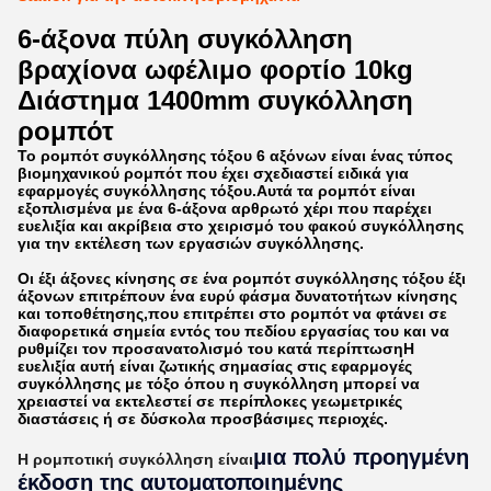
6-άξονα πύλη συγκόλληση
βραχίονα ωφέλιμο φορτίο 10kg
Διάστημα 1400mm συγκόλληση
ρομπότ
Το ρομπότ συγκόλλησης τόξου 6 αξόνων είναι ένας τύπος
βιομηχανικού ρομπότ που έχει σχεδιαστεί ειδικά για
εφαρμογές συγκόλλησης τόξου.Αυτά τα ρομπότ είναι
εξοπλισμένα με ένα 6-άξονα αρθρωτό χέρι που παρέχει
ευελιξία και ακρίβεια στο χειρισμό του φακού συγκόλλησης
για την εκτέλεση των εργασιών συγκόλλησης.
Οι έξι άξονες κίνησης σε ένα ρομπότ συγκόλλησης τόξου έξι
άξονων επιτρέπουν ένα ευρύ φάσμα δυνατοτήτων κίνησης
και τοποθέτησης,που επιτρέπει στο ρομπότ να φτάνει σε
διαφορετικά σημεία εντός του πεδίου εργασίας του και να
ρυθμίζει τον προσανατολισμό του κατά περίπτωσηΗ
ευελιξία αυτή είναι ζωτικής σημασίας στις εφαρμογές
συγκόλλησης με τόξο όπου η συγκόλληση μπορεί να
χρειαστεί να εκτελεστεί σε περίπλοκες γεωμετρικές
διαστάσεις ή σε δύσκολα προσβάσιμες περιοχές.
μια πολύ προηγμένη
Η ρομποτική συγκόλληση είναι
έκδοση της αυτοματοποιημένης