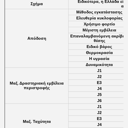
Ειδικότερα, η Ελλάδα είν
Σχήμα
ανε
Μέθοδος εγκατάστασης
Ελευθερία κυκλοφορίας
Χρήσιμο φορτίο
Μέγιστη εμβέλεια
Επαναλαμβανόμενη ακρίβει
Απόδοση
θέσης
Ειδικό βάρος
Θερμοκρασία
Η υγρασία
Δυναμικότητα
J1
J2
Ε3
Μαξ. Δραστηριακή εμβέλεια
περιστροφής
J4
J5
J6
J1
J2
Ε3
Μαξ. Ταχύτητα
J4