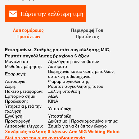
Πάρτε την καλύτερη τιμή
Λεπτομέρειες
Περιγραφή Του
Προϊόντων
Προϊόντος
Επισημαίνω:
Σταθμός ρομπότ συγκόλλησης MIG
,
Ρομπότ συγκόλλησης βραχίονα 6 άξων
Μοντέλο αρ.:
Αξιολόγηση των επιβατών
Μέθοδος μέτρησης:
Αυτόματο
Βιομηχανία κατασκευής μετάλλων,
Εφαρμογή:
αυτοκινητοβιομηχανία
Λειτουργία:
Φάραμ συγκόλλησης
Δομή:
Ρομπότ συγκόλλησης τόξου
Πακέτο μεταφορών:
Ξύλινη υπόθεση
Εμπορικό σήμα:
ΑΙΔΑ
Προέλευση:
ΚΙΝΑ
Υπηρεσία μετά την
Υποστήριξη
πώληση:
Εγγύηση:
Υποστήριξη
Προσαρμογή:
Διαθέσιμο | Προσαρμοσμένο αίτημα
Λειτουργία ελέγχου:
Σημείο για να δείξει τον έλεγχο
Χονδρικός πώληση 6 άξονων Arm MIG Welding Robot
Station για την αυτοκινητοβιομηχανία