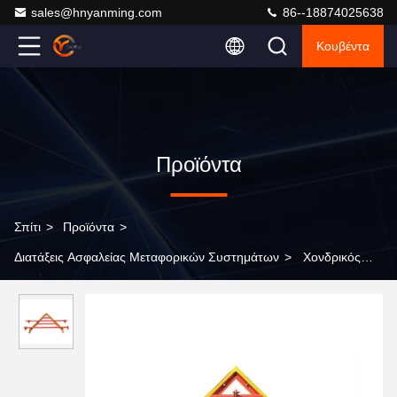
sales@hnyanming.com
86--18874025638
Κουβέντα
Προϊόντα
Σπίτι
>
Προϊόντα
>
Διατάξεις Ασφαλείας Μεταφορικών Συστημάτων
>
Χονδρικός
πώληση 6 άξονων Arm MIG Welding Robot Station για την
αυτοκινητοβιομηχανία