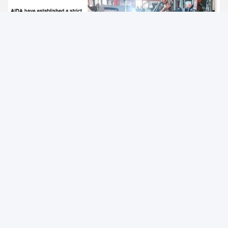
Photo
Video Call
Audio Call