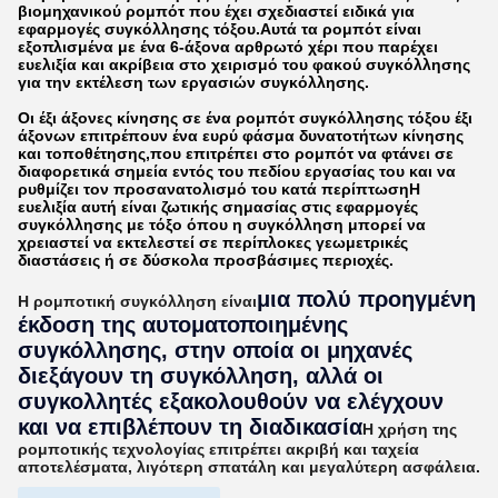
βιομηχανικού ρομπότ που έχει σχεδιαστεί ειδικά για
εφαρμογές συγκόλλησης τόξου.Αυτά τα ρομπότ είναι
εξοπλισμένα με ένα 6-άξονα αρθρωτό χέρι που παρέχει
ευελιξία και ακρίβεια στο χειρισμό του φακού συγκόλλησης
για την εκτέλεση των εργασιών συγκόλλησης.
Οι έξι άξονες κίνησης σε ένα ρομπότ συγκόλλησης τόξου έξι
άξονων επιτρέπουν ένα ευρύ φάσμα δυνατοτήτων κίνησης
και τοποθέτησης,που επιτρέπει στο ρομπότ να φτάνει σε
διαφορετικά σημεία εντός του πεδίου εργασίας του και να
ρυθμίζει τον προσανατολισμό του κατά περίπτωσηΗ
ευελιξία αυτή είναι ζωτικής σημασίας στις εφαρμογές
συγκόλλησης με τόξο όπου η συγκόλληση μπορεί να
χρειαστεί να εκτελεστεί σε περίπλοκες γεωμετρικές
διαστάσεις ή σε δύσκολα προσβάσιμες περιοχές.
μια πολύ προηγμένη
Η ρομποτική συγκόλληση είναι
έκδοση της αυτοματοποιημένης
συγκόλλησης, στην οποία οι μηχανές
διεξάγουν τη συγκόλληση, αλλά οι
συγκολλητές εξακολουθούν να ελέγχουν
και να επιβλέπουν τη διαδικασία
Η χρήση της
ρομποτικής τεχνολογίας επιτρέπει ακριβή και ταχεία
αποτελέσματα, λιγότερη σπατάλη και μεγαλύτερη ασφάλεια.