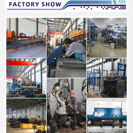
χειροκίνητων φορτηγών παλέτων, ημιηλεκτρικό
Συσκευές συσσώρευσης υλικών και συσκευές συσσώρευσης
υλικών
Χρησιμοποιείται ευρέως στη εφοδιαστική και την
αποθήκευση, το λιανικό εμπόριο
και χονδρικής, ιατρικής, τροφίμων, χημικών, ηλεκτρονικών,
μηχανημάτων, αυτοκινήτων και άλλων βιομηχανιών.
Η AIDA έχει καθιερώσει ένα αυστηρό σύστημα διασφάλισης της
ποιότητας και
Έχουν περάσει την πιστοποίηση ISO9001,
ISO14001, SGS και CE
.
Είναι μια εθνική επιχείρηση υψηλής τεχνολογίας με περισσότερα
από 40 εθνικά διπλώματα ευρεσιτεχνίας, η οποία έχει αξιολογηθεί
ως "μικρή γιγάντια επιχείρηση στην Ευρώπη".
"Η πρώτη παρτίδα πιλοτικών επιχειρήσεων για την ενσωμάτωση
της προηγμένης παραγωγής και της σύγχρονης υπηρεσίας
βιομηχανίες στην επαρχία Χουνάν, "Επιχείρηση επίδειξης της
ευφυούς παραγωγής στην πόλη Τσανγκσά", "Επιχείρηση Χουνάν"
Κέντρο Τεχνολογίας".
"Η εξοικονόμηση ενέργειας, η προστασία του περιβάλλοντος, η
υψηλή αποδοτικότητα και η ευφυΐα" είναι η σχεδιαστική ιδέα των
προϊόντων AIDA και είναι
δεσμεύονται να γίνουν έξυπνοι ψηφιακοί εμπειρογνώμονες για την
ενδολογική.