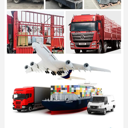
Η AIDA είναι μια επιχείρηση υψηλής τεχνολογίας που
ενσωματώνει την Ε&Α, την παραγωγή και τις υπηρεσίες, ως
προμηθευτής λύσεων επαγγελματικού υλικού
εξοπλισμό χειρισμού και ευέλικτο σύστημα ενδολογικής
διαχείρισης για όλα τα σενάρια.
Προσφορά προϊόντων που περιλαμβάνουν σειρές
ηλεκτρικό
φορτηγό παλέτων, ηλεκτρικό συσσωρευτή και μια σειρά