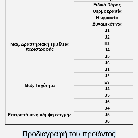
Ειδικό βάρος
Θερμοκρασία
Η υγρασία
Δυναμικότητα
J1
J2
Ε3
Μαξ. Δραστηριακή εμβέλεια
περιστροφής
J4
J5
J6
J1
J2
Ε3
Μαξ. Ταχύτητα
J4
J5
J6
J4
Επιτρεπόμενη κάμψη στιγμής
J5
J6
Προδιαγραφή του προϊόντος