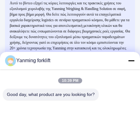
Αυτό το βίντεο εξηγεί τις κύριες λειτουργίες και τις πρακτικές χρήσεις του
εξοπλισμού χειρολαβής της Yanming Weighing & Handling Solution σε σαφή,
βήμα προς βήμα μορφή. Θα δείτε πώς λειτουργούν αυτά τα επαγγελματικά
εργαλεία διαχείρισης logistics σε σενάρια πραγματικού κόσμου, θα μάθετε για τα
βασικά χαρακτηριστικά τους για αποτελεσματική μετακίνηση υλικών και θα
ανακαλύψετε πώς ενσωματώνονται σε διάφορες βιομηχανικές ροές εργασίας. Θα
δείξουμε τις δυνατότητες του εξοπλισμού μέσω πραγματικών παραδειγμάτων
χρήσης, δείχνοντας γιατί οι επιχειρήσεις σε όλο τον κόσμο εμπιστεύονται την
20+ χρόνια τεχνογνωσία της Yanming στην κατασκευή και τις ολοκληρωμένες
λύσεις one-stop service.
Yanming forklift
Σχετικά Βίντεο
10:39 PM
Good day, what product are you looking for?
00:32
00:56
Εκθεσιακή Έκθεση Τσανγκσά 2025
Παρουσίαση επιχείρησης
Παρουσίαση Επιχείρησης
Παρουσίαση Επιχείρησης
May 30, 2025
September 15, 2023