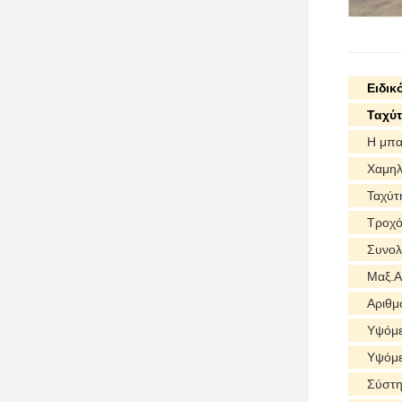
Ειδικ
Ταχύτ
Η μπα
Χαμηλ
Ταχύτ
Τροχό
Συνολ
Μαξ.Α
Αριθμ
Υψόμ
Υψόμε
Σύστη