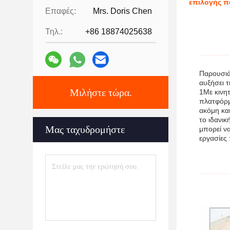
επιλογής π
Επαφές:
Mrs. Doris Chen
Τηλ.:
+86 18874025638
Παρουσιά
αυξήσει τ
Μιλήστε τώρα.
1Με κινη
πλατφόρμ
ακόμη κα
το ιδανι
Μας ταχυδρομήστε
μπορεί να
εργασίες