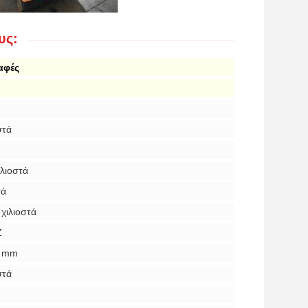
υς:
αφές
στά
ιλιοστά
τά
χιλιοστά
Z
0 mm
στά