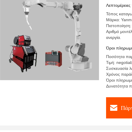
EPS τιμό
Λεπτομέρειες
παραγγελ
Τόπος καταγω
Μάρκα: Yanm
Πιστοποίηση
Αριθμό μοντέλ
ανεργία.
Όροι πληρωμή
Ποσότητα παρ
Τιμή: negotia
Συσκευασία λ
Χρόνος παράδ
Όροι πληρωμή
Δυνατότητα 
Πάρτ