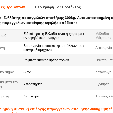
ιες Προϊόντων
Περιγραφή Του Προϊόντος
ω:
Συλλέκτης παραγγελιών αποθήκης 300kg
,
Αυτοματοποιημένη 
ής παραγγελιών αποθήκης υψηλής απόδοσης
Ειδικότερα, η Ελλάδα είναι η χώρα με τ
Μέθοδος
αριθ.:
ην υψηλότερη ανεργία.
Μέτρησης:
Βιομηχανία κατασκευής μετάλλων, αυτ
γή:
Λειτουργία:
οκινητοβιομηχανία
Ρομπότ συγκόλλησης τόξων
Πακέτο με
κό σήμα:
ΑΙΔΑ
Καταγωγή:
ία μετά την
Υποστήριξη
Εγγύηση:
η:
ρμογή:
Διαθέσιμο
Τρόπος ελ
ιημένη συσκευή επιλογής παραγγελιών αποθήκης 300kg υψηλή