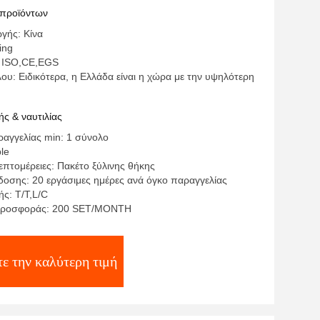
νιση αεροπορική συσκευή επιλογής
 προϊόντων
ιών
γής: Κίνα
ing
: ISO,CE,EGS
ου: Ειδικότερα, η Ελλάδα είναι η χώρα με την υψηλότερη
ς & ναυτιλίας
αγγελίας min: 1 σύνολο
ble
επτομέρειες: Πακέτο ξύλινης θήκης
οσης: 20 εργάσιμες ημέρες ανά όγκο παραγγελίας
ς: T/T,L/C
προσφοράς: 200 SET/MONTH
ε την καλύτερη τιμή