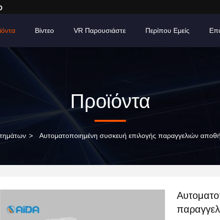
D
ϊόντα
Βίντεο
VR Παρουσιάστε
Περίπου Εμείς
Επ
Προϊόντα
στημάτων
>
Αυτοματοποιημένη συσκευή επιλογής παραγγελιών αποθ
Αυτοματο
παραγγελ