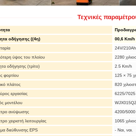
Τεχνικές παραμέτρο
ότητα
Προδιαγρ
ητα οδήγησης ((4η)
00,6 Km/h
ταρία
24V/210Ah
ότερη ύψος του πλοίου
2280 χιλιο
ητα οδήγησης (τρίτο)
2.5 Km/h
ς φορτίου
125 × 75 χ
ικό πλάτος
820 χιλιοσ
ύρος εργασίας
6225/7025 
ός μοντέλου
WJX015Q
ετρο ανύψωσης
4200/500
τρο χειριστή λειτουργίας
1065 χιλιο
μα διεύθυνσης EPS
- Ναι, ναι.