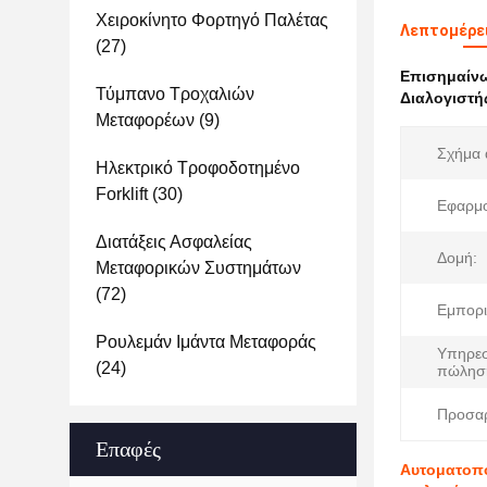
Χειροκίνητο Φορτηγό Παλέτας
Λεπτομέρε
(27)
Επισημαίν
Τύμπανο Τροχαλιών
Διαλογιστ
Μεταφορέων
(9)
Σχήμα 
Ηλεκτρικό Τροφοδοτημένο
Forklift
(30)
Εφαρμο
Διατάξεις Ασφαλείας
Δομή:
Μεταφορικών Συστημάτων
(72)
Εμπορι
Ρουλεμάν Ιμάντα Μεταφοράς
Υπηρεσ
(24)
πώλησ
Προσα
Επαφές
Αυτοματοπο