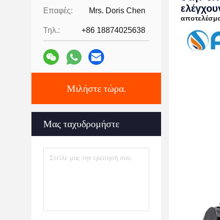
ελέγχου
Επαφές:
Mrs. Doris Chen
αποτελέσμα
Τηλ.:
+86 18874025638
Μιλήστε τώρα.
Μας ταχυδρομήστε