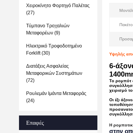
Χειροκίνητο Φορτηγό Παλέτας
Μοντέλ
(27)
Πακέτο
Τύμπανο Τροχαλιών
Μεταφορέων
(9)
Προσα
Ηλεκτρικό Τροφοδοτημένο
Forklift
(30)
Υψηλής από
6-άξον
Διατάξεις Ασφαλείας
1400m
Μεταφορικών Συστημάτων
(72)
Το ρομπότ 
συγκόλλησης
χειρισμό τ
Ρουλεμάν Ιμάντα Μεταφοράς
Οι έξι άξο
(24)
τοποθέτησης
προσανατολ
συγκόλληση
Επαφές
Η ρομποτικ
στην οπ