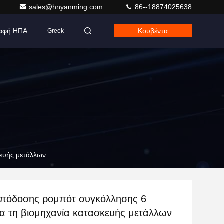
sales@hnyanming.com
86--18874025638
αφή ΗΠΑ
Κουβέντα
Greek
ευής μετάλλων
πόδοσης ρομπότ συγκόλλησης 6
ια τη βιομηχανία κατασκευής μετάλλων