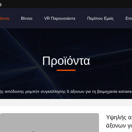
D
ϊόντα
Βίντεο
VR Παρουσιάστε
Περίπου Εμείς
Επ
Προϊόντα
ς απόδοσης ρομπότ συγκόλλησης 6 άξονων για τη βιομηχανία κατασκ
Υψηλής α
άξονων γ