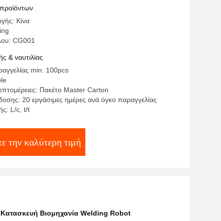
 προϊόντων
γής: Κίνα
ing
λου: CG001
ς & ναυτιλίας
αγγελίας min: 100pcs
ble
επτομέρειες: Πακέτο Master Carton
οσης: 20 εργάσιμες ημέρες ανά όγκο παραγγελίας
: L/c, t/t
ε την καλύτερη τιμή
 Κατασκευή Βιομηχανία Welding Robot