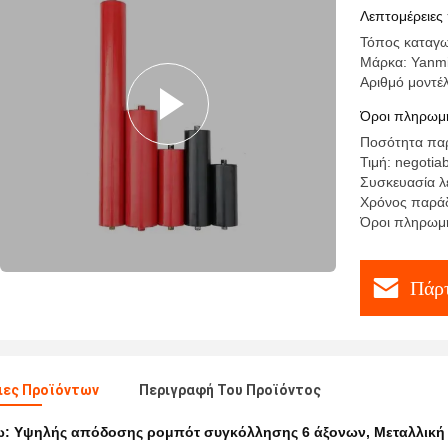
Λεπτομέρειες
Τόπος καταγω
Μάρκα: Yanm
Αριθμό μοντέ
Όροι πληρωμή
Ποσότητα παρ
Τιμή: negotia
Συσκευασία λ
Χρόνος παράδ
Όροι πληρωμής
Πάρτ
ιες Προϊόντων
Περιγραφή Του Προϊόντος
ω:
Υψηλής απόδοσης ρομπότ συγκόλλησης 6 άξονων
,
Μεταλλική