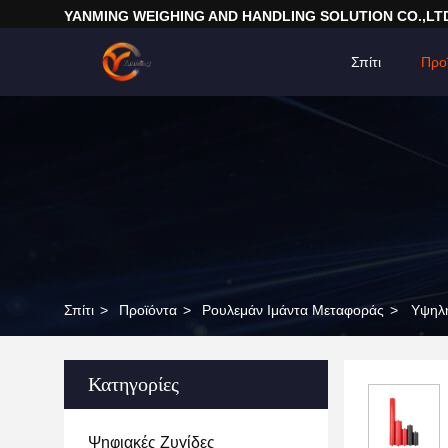
YANMING WEIGHING AND HANDLING SOLUTION CO.,LT
Σπίτι
Προ
Σπίτι
>
Προϊόντα
>
Ρουλεμάν Ιμάντα Μεταφοράς
>
Υψηλή
Κατηγορίες
Ψηφιακές Ζυγίδες