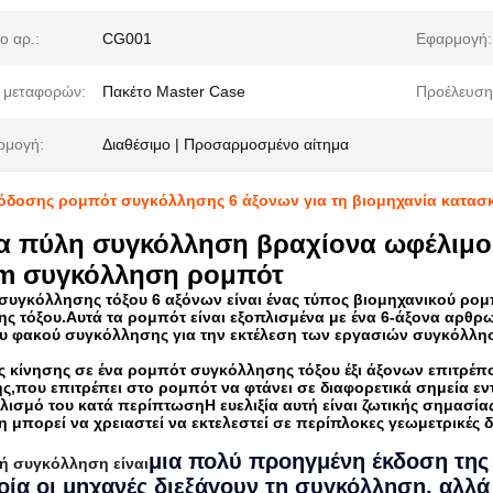
ο αρ.:
CG001
Εφαρμογή:
 μεταφορών:
Πακέτο Master Case
Προέλευση
ρμογή:
Διαθέσιμο | Προσαρμοσμένο αίτημα
δοσης ρομπότ συγκόλλησης 6 άξονων για τη βιομηχανία κατασ
α πύλη συγκόλληση βραχίονα ωφέλιμο
m συγκόλληση ρομπότ
συγκόλλησης τόξου 6 αξόνων είναι ένας τύπος βιομηχανικού ρομπό
 τόξου.Αυτά τα ρομπότ είναι εξοπλισμένα με ένα 6-άξονα αρθρωτ
ου φακού συγκόλλησης για την εκτέλεση των εργασιών συγκόλλη
νες κίνησης σε ένα ρομπότ συγκόλλησης τόξου έξι άξονων επιτρέ
,που επιτρέπει στο ρομπότ να φτάνει σε διαφορετικά σημεία εντό
ισμό του κατά περίπτωσηΗ ευελιξία αυτή είναι ζωτικής σημασία
 μπορεί να χρειαστεί να εκτελεστεί σε περίπλοκες γεωμετρικές 
μια πολύ προηγμένη έκδοση της
ή συγκόλληση είναι
οία οι μηχανές διεξάγουν τη συγκόλληση, αλλά