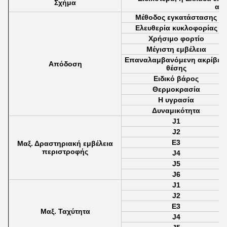
Σχήμα
ανε
Μέθοδος εγκατάστασης
Ελευθερία κυκλοφορίας
Χρήσιμο φορτίο
Μέγιστη εμβέλεια
Επαναλαμβανόμενη ακρίβει
Απόδοση
θέσης
Ειδικό βάρος
Θερμοκρασία
Η υγρασία
Δυναμικότητα
J1
J2
Ε3
Μαξ. Δραστηριακή εμβέλεια
περιστροφής
J4
J5
J6
J1
J2
Ε3
Μαξ. Ταχύτητα
J4