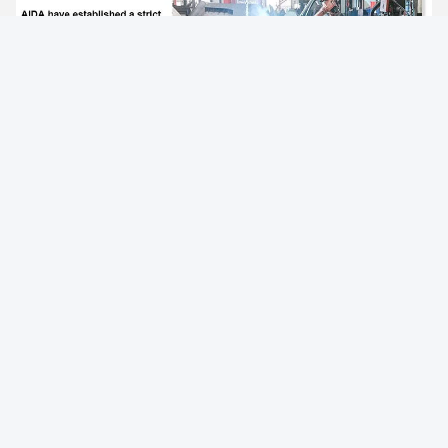
Photo
Video Call
Audio Call