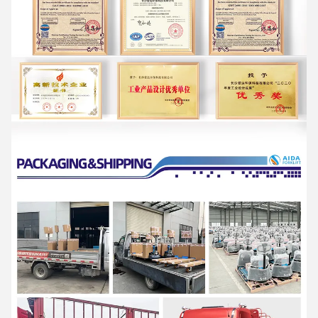
Η AIDA είναι μια επιχείρηση υψηλής τεχνολογίας που
ενσωματώνει την Ε&Α, την παραγωγή και τις υπηρεσίες, ως
προμηθευτής λύσεων επαγγελματικού υλικού
εξοπλισμό χειρισμού και ευέλικτο σύστημα ενδολογικής
διαχείρισης για όλα τα σενάρια.
Προσφορά προϊόντων που περιλαμβάνουν σειρές
ηλεκτρικό
φορτηγό παλέτων, ηλεκτρικό συσσωρευτή και μια σειρά
χειροκίνητων φορτηγών παλέτων, ημιηλεκτρικό
Συσκευές συσσώρευσης υλικών και συσκευές συσσώρευσης
υλικών
Χρησιμοποιείται ευρέως στη εφοδιαστική και την
αποθήκευση, το λιανικό εμπόριο
και χονδρικής, ιατρικής, τροφίμων, χημικών, ηλεκτρονικών,
μηχανημάτων, αυτοκινήτων και άλλων βιομηχανιών.
Η AIDA έχει καθιερώσει ένα αυστηρό σύστημα διασφάλισης της
ποιότητας και
Έχουν περάσει την πιστοποίηση ISO9001,
ISO14001, SGS και CE
.
Είναι μια εθνική επιχείρηση υψηλής τεχνολογίας με περισσότερα
από 40 εθνικά διπλώματα ευρεσιτεχνίας, η οποία έχει αξιολογηθεί
ως "μικρή γιγάντια επιχείρηση στην Ευρώπη".
"Η πρώτη παρτίδα πιλοτικών επιχειρήσεων για την ενσωμάτωση
της προηγμένης παραγωγής και της σύγχρονης υπηρεσίας
βιομηχανίες στην επαρχία Χουνάν, "Επιχείρηση επίδειξης της
ευφυούς παραγωγής στην πόλη Τσανγκσά", "Επιχείρηση Χουνάν"
Κέντρο Τεχνολογίας".
"Η εξοικονόμηση ενέργειας, η προστασία του περιβάλλοντος, η