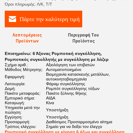
Όροι πληρωμής: Λ/Κ, Τ/Τ
Πάρτε την καλύτερη τιμή
Λεπτομέρειες
Περιγραφή Του
Προϊόντων
Προϊόντος
Επισημαίνω:
6 Άξονας Ρομποτική συγκόλληση
,
Ρομποτικός συγκολλητής με συγκόλληση με λέιζερ
Σχήμα αριθ.:
Αξιολόγηση των επιβατών
Μέθοδος Μέτρησης:
Αυτοματοποιημένο
Βιομηχανία κατασκευής μετάλλων,
Εφαρμογή:
αυτοκινητοβιομηχανία
Λειτουργία:
Φάραμ συγκόλλησης
Δομή:
Ρομπότ συγκόλλησης τόξων
Πακέτο μεταφοράς:
Πακέτο ξύλινης θήκης
Εμπορικό σήμα:
ΑΙΔΑ
Καταγωγή:
Κίνα
Υπηρεσία μετά την
Υποστήριξη
πώληση:
Εγγύηση:
Υποστήριξη
Προσαρμογή:
Διαθέσιμος Προσαρμοσμένο αίτημα
Τρόπος ελέγχου:
Σημείο για να δείξει τον έλεγχο
Ρομποτική συγκόλληση με κίνηση 6 άξων και συγκόλληση