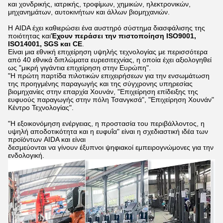
και χονδρικής, ιατρικής, τροφίμων, χημικών, ηλεκτρονικών,
μηχανημάτων, αυτοκινήτων και άλλων βιομηχανιών.
Η AIDA έχει καθιερώσει ένα αυστηρό σύστημα διασφάλισης της
ποιότητας και
Έχουν περάσει την πιστοποίηση ISO9001,
ISO14001, SGS και CE
.
Είναι μια εθνική επιχείρηση υψηλής τεχνολογίας με περισσότερα
από 40 εθνικά διπλώματα ευρεσιτεχνίας, η οποία έχει αξιολογηθεί
ως "μικρή γιγάντια επιχείρηση στην Ευρώπη".
"Η πρώτη παρτίδα πιλοτικών επιχειρήσεων για την ενσωμάτωση
της προηγμένης παραγωγής και της σύγχρονης υπηρεσίας
βιομηχανίες στην επαρχία Χουνάν, "Επιχείρηση επίδειξης της
ευφυούς παραγωγής στην πόλη Τσανγκσά", "Επιχείρηση Χουνάν"
Κέντρο Τεχνολογίας".
"Η εξοικονόμηση ενέργειας, η προστασία του περιβάλλοντος, η
υψηλή αποδοτικότητα και η ευφυΐα" είναι η σχεδιαστική ιδέα των
προϊόντων AIDA και είναι
δεσμεύονται να γίνουν έξυπνοι ψηφιακοί εμπειρογνώμονες για την
ενδολογική.