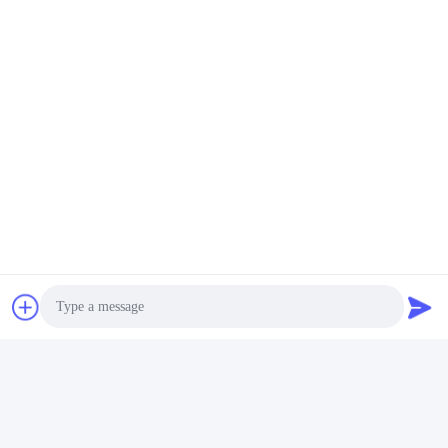
ηλεκτρική συσκευή συσσώρευσης
Επαφές
Επαφές:
Mrs. Doris Chen
Τηλ.:
+86 18874025638
Μιλήστε τώρα.
Μας ταχυδρομήστε
Photo