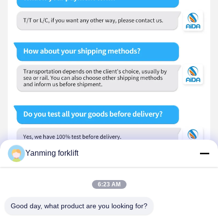
Yanming forklift
Tags:
6:23 AM
Η μπαταρία φτάνει στο φορτηγό
Ηλεκτρικό Forklift προσιτότητας
Good day, what product are you looking for?