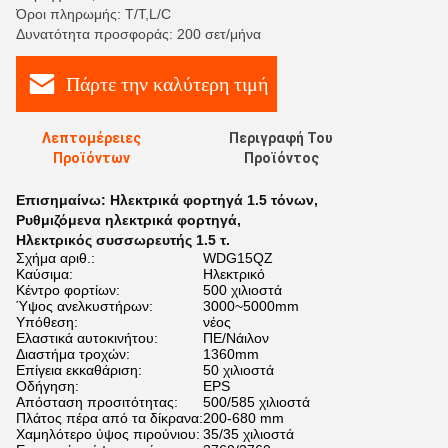
Όροι πληρωμής: T/T,L/C
Δυνατότητα προσφοράς: 200 σετ/μήνα
Πάρτε την καλύτερη τιμή
Λεπτομέρειες
Περιγραφή Του
Προϊόντων
Προϊόντος
Επισημαίνω:
Ηλεκτρικά φορτηγά 1.5 τόνων
,
Ρυθμιζόμενα ηλεκτρικά φορτηγά
,
Ηλεκτρικός συσσωρευτής 1.5 τ.
Σχήμα αριθ.:
WDG15QZ
Καύσιμα:
Ηλεκτρικό
Κέντρο φορτίων:
500 χιλιοστά
Ύψος ανελκυστήρων:
3000~5000mm
Υπόθεση:
νέος
Ελαστικά αυτοκινήτου:
ΠΕ/Νάιλον
Διαστήμα τροχών:
1360mm
Επίγεια εκκαθάριση:
50 χιλιοστά
Οδήγηση:
EPS
Απόσταση προσιτότητας:
500/585 χιλιοστά
Πλάτος πέρα από τα δίκρανα:
200-680 mm
Χαμηλότερο ύψος πιρούνιου:
35/35 χιλιοστά