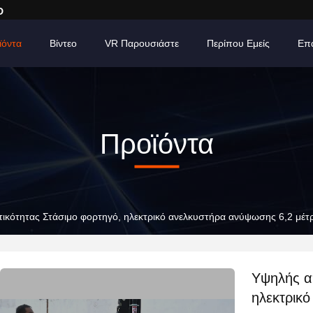
D
ϊόντα
Βίντεο
VR Παρουσιάστε
Περίπου Εμείς
Επ
Προϊόντα
ικότητας Στάσιμο φορτηγό, ηλεκτρικό ανελκυστήρα ανύψωσης 6,2 μέτ
Υψηλής α
ηλεκτρικ