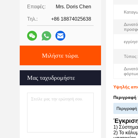
Επαφές:
Mrs. Doris Chen
Καταγω
Τηλ.:
+86 18874025638
Δυνατό
προσφ
εγγύησ
Μιλήστε τώρα.
Τύπος:
Δυνατό
φόρτω
Μας ταχυδρομήστε
Υψηλής απο
Περιγραφή 
Περιγραφή
Έγκριση
1) Σύστημα
2) Το κάλυ