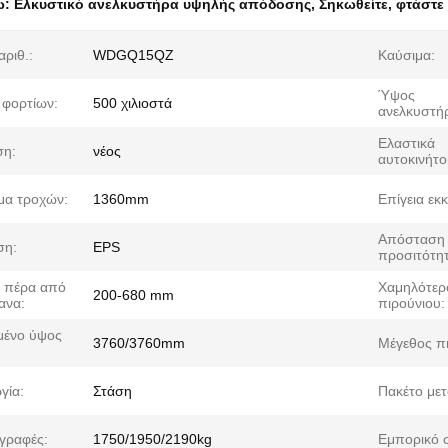
ω:
Ελκυστικό ανελκυστήρα υψηλής απόδοσης
,
Σηκωθείτε
,
φτάστε
αριθ.:
WDGQ15QZ
Καύσιμα:
Ύψος
 φορτίων:
500 χιλιοστά
ανελκυστή
Ελαστικά
ση:
νέος
αυτοκινήτο
μα τροχών:
1360mm
Επίγεια εκ
Απόσταση
ση:
EPS
προσιτότητ
 πέρα από
Χαμηλότερ
200-680 mm
ανα:
πιρούνιου:
μένο ύψος
3760/3760mm
Μέγεθος πι
γία:
Στάση
Πακέτο με
γραφές:
1750/1950/2190kg
Εμπορικό 