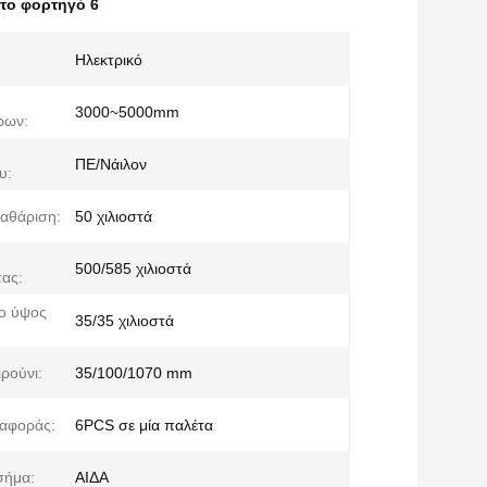
 το φορτηγό 6
Ηλεκτρικό
3000~5000mm
ρων:
ΠΕ/Νάιλον
υ:
καθάριση:
50 χιλιοστά
500/585 χιλιοστά
ας:
ο ύψος
35/35 χιλιοστά
ρούνι:
35/100/1070 mm
ταφοράς:
6PCS σε μία παλέτα
σήμα:
ΑΙΔΑ