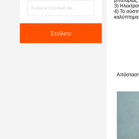
μπαταρίας.
3) Ηλεκτρο
4) Το σύστ
καλύπτημα 
Στείλετε
Απόσταση 