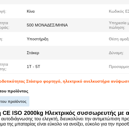
γή:
Κίνα
Κωδικός Ε
τητα
Υπηρεσία μ
500 ΜΟΝΑΔΕΣ/ΜΗΝΑ
οράς:
πώληση:
η:
Υποστήριξη
Θέση αμαξ
Στάκερ
Δύναμη:
τητα
1Τ - 5Τ
Προσαρμο
σης:
δοτικότητας Στάσιμο φορτηγό, ηλεκτρικό ανελκυστήρα ανύψωση
του προϊόντος
 του προϊόντος
 CE ISO 2000kg Ηλεκτρικός συσσωρευτής με
 αυτοδιάγνωσης του ελεγκτή, διευκολύνει την αντιμετώπιση π
μμα της μπαταρίας είναι εύκολο να ανοίξει, εύκολο για την πρ