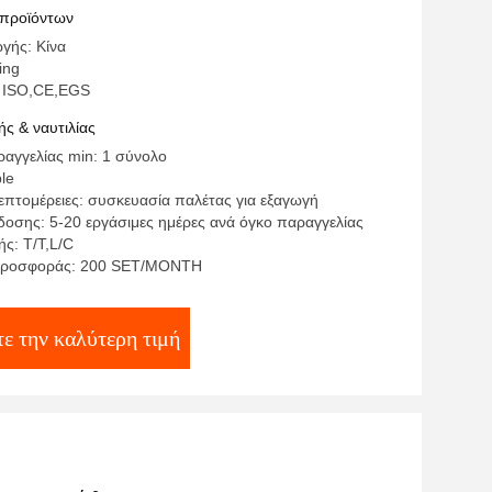
 προϊόντων
γής: Κίνα
ing
: ISO,CE,EGS
ς & ναυτιλίας
αγγελίας min: 1 σύνολο
ble
επτομέρειες: συσκευασία παλέτας για εξαγωγή
οσης: 5-20 εργάσιμες ημέρες ανά όγκο παραγγελίας
ς: T/T,L/C
προσφοράς: 200 SET/MONTH
ε την καλύτερη τιμή