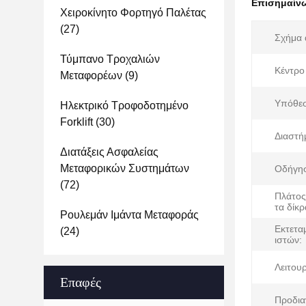
Επισημαίν
Χειροκίνητο Φορτηγό Παλέτας
(27)
Σχήμα 
Τύμπανο Τροχαλιών
Κέντρο
Μεταφορέων
(9)
Υπόθε
Ηλεκτρικό Τροφοδοτημένο
Forklift
(30)
Διαστή
Διατάξεις Ασφαλείας
Μεταφορικών Συστημάτων
Οδήγη
(72)
Πλάτος
τα δίκρ
Ρουλεμάν Ιμάντα Μεταφοράς
Εκτετα
(24)
ιστών:
Λειτουρ
Επαφές
Προδια