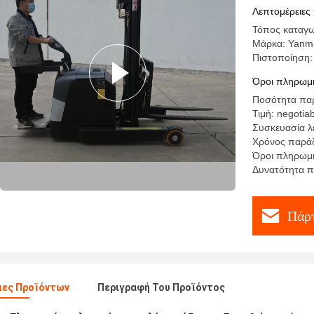
Λεπτομέρειες
Τόπος καταγω
Μάρκα: Yanm
Πιστοποίηση
Όροι πληρωμή
Ποσότητα παρ
Τιμή: negotia
Συσκευασία λ
Χρόνος παράδ
Όροι πληρωμή
Δυνατότητα 
Πάρτ
ιες Προϊόντων
Περιγραφή Του Προϊόντος