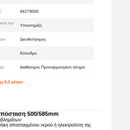
Σ:
84279000
ετά την
Υποστήριξη
ιών:
Διευθετήσιμος
Κύλινδρο
γή:
Διαθέσιμος Προσαρμοσμένο αίτημα
ς 6,2 μέτρα
 απόσταση 500/585mm
ροβλημάτων·
οσθήκη αποσταγμένου νερού ή ηλεκτρολύτη της