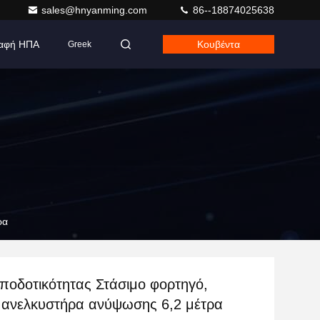
sales@hnyanming.com
86--18874025638
αφή ΗΠΑ
Κουβέντα
Greek
ρα
ποδοτικότητας Στάσιμο φορτηγό,
ό ανελκυστήρα ανύψωσης 6,2 μέτρα