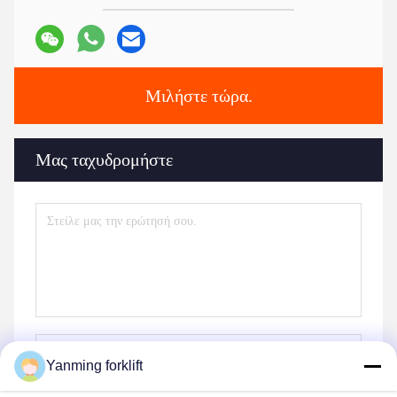
Μιλήστε τώρα.
Μας ταχυδρομήστε
Yanming forklift