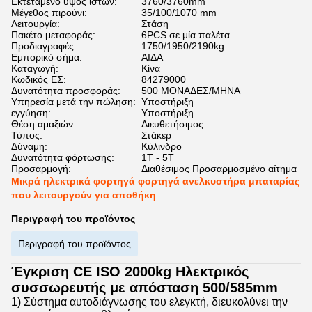
Εκτεταμένο ύψος ιστών:
3760/3760mm
Μέγεθος πιρούνι:
35/100/1070 mm
Λειτουργία:
Στάση
Πακέτο μεταφοράς:
6PCS σε μία παλέτα
Προδιαγραφές:
1750/1950/2190kg
Εμπορικό σήμα:
ΑΙΔΑ
Καταγωγή:
Κίνα
Κωδικός ΕΣ:
84279000
Δυνατότητα προσφοράς:
500 ΜΟΝΑΔΕΣ/ΜΗΝΑ
Υπηρεσία μετά την πώληση:
Υποστήριξη
εγγύηση:
Υποστήριξη
Θέση αμαξιών:
Διευθετήσιμος
Τύπος:
Στάκερ
Δύναμη:
Κύλινδρο
Δυνατότητα φόρτωσης:
1Τ - 5Τ
Προσαρμογή:
Διαθέσιμος Προσαρμοσμένο αίτημα
Μικρά ηλεκτρικά φορτηγά φορτηγά ανελκυστήρα μπαταρίας
που λειτουργούν για αποθήκη
Περιγραφή του προϊόντος
Περιγραφή του προϊόντος
Έγκριση CE ISO 2000kg Ηλεκτρικός
συσσωρευτής με απόσταση 500/585mm
1) Σύστημα αυτοδιάγνωσης του ελεγκτή, διευκολύνει την