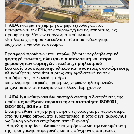
Η AIDA είναι μια επιχείρηση υψηλής τεχνολογίας που
ενσωματώνει την Ε&Α, την παραγωγή και τις υπηρεσίες, ως
προμηθευτής λύσεων επαγγελματικού υλικού
εξοπλισμό χειρισμού και ευέλικτο σύστημα ενδολογικής
διαχείρισης για όλα τα σενάρια.
Προσφορά προϊόντων που περιλαμβάνουν σειρές
ηλεκτρικό
φορτηγό παλέτας, ηλεκτρικό συσσωρευτή και σειρά
χειροκίνητων φορτηγών παλέτας, ημιηλεκτρικό
Συσκευές συσσώρευσης υλικών και συσκευές συσσώρευσης
υλικών
Χρησιμοποιείται ευρέως στη εφοδιαστική και την
αποθήκευση, το λιανικό εμπόριο
και χονδρικής, ιατρικής, τροφίμων, χημικών, ηλεκτρονικών,
μηχανημάτων, αυτοκινήτων και άλλων βιομηχανιών.
Η AIDA έχει καθιερώσει ένα αυστηρό σύστημα διασφάλισης της
ποιότητας και
Έχουν περάσει την πιστοποίηση ISO9001,
ISO14001, SGS και CE
.
Είναι μια εθνική επιχείρηση υψηλής τεχνολογίας με περισσότερα
από 40 εθνικά διπλώματα ευρεσιτεχνίας, η οποία έχει αξιολογηθεί
ως "μικρή γιγάντια επιχείρηση στην Ευρώπη".
"Η πρώτη παρτίδα πιλοτικών επιχειρήσεων για την ενσωμάτωση
της προηγμένης παραγωγής και της σύγχρονης υπηρεσίας