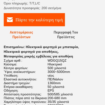
Όροι πληρωμής: T/T,L/C
Δυνατότητα προσφοράς: 200 σετ/μήνα
Πάρτε την καλύτερη τιμή
Λεπτομέρειες
Περιγραφή Του
Προϊόντων
Προϊόντος
Επισημαίνω:
Ηλεκτρικά φορτηγά με μπαταρία
,
Ηλεκτρικά φορτηγά για αποθήκες
,
Μεταφορέας μικρής εμβέλειας για αποθήκη
Σχήμα αριθ.:
WDGQ15QZ
Καύσιμα:
Ηλεκτρικό
Κέντρο φορτίων:
500 χιλιοστά
Ύψος ανελκυστήρων:
3000~5000mm
Υπόθεση:
νέος
Ελαστικά αυτοκινήτου:
ΠΕ/Νάιλον
Διαστήμα τροχών:
1360mm
Επίγεια εκκαθάριση:
50 χιλιοστά
Οδήγηση:
EPS
Απόσταση προσιτότητας:
500/585 χιλιοστά
Πλάτος πέρα από τα δίκρανα:
200-680 mm
Χαμηλότερο ύψος πιρούνιου:
35/35 χιλιοστά